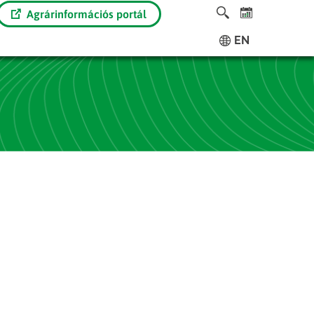
Agrárinformációs portál
EN