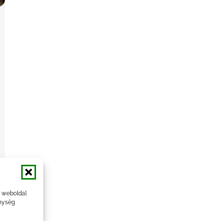
a weboldal
nység