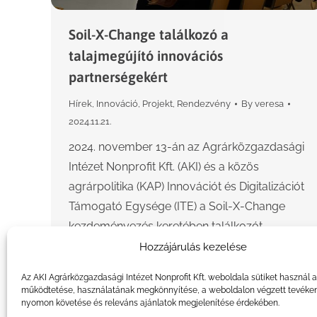
Soil-X-Change találkozó a
talajmegújító innovációs
partnerségekért
Hírek
,
Innováció
,
Projekt
,
Rendezvény
By
veresa
2024.11.21.
2024. november 13-án az Agrárközgazdasági
Intézet Nonprofit Kft. (AKI) és a közös
agrárpolitika (KAP) Innovációt és Digitalizációt
Támogató Egysége (ITE) a Soil-X-Change
kezdeményezés keretében találkozót
hirdetett az Európai Innovációs Partnerség…
Hozzájárulás kezelése
Az AKI Agrárközgazdasági Intézet Nonprofit Kft. weboldala sütiket használ 
működtetése, használatának megkönnyítése, a weboldalon végzett tevéke
nyomon követése és releváns ajánlatok megjelenítése érdekében.