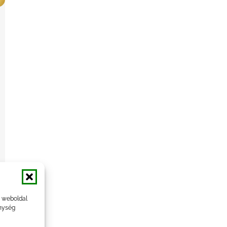
a weboldal
nység