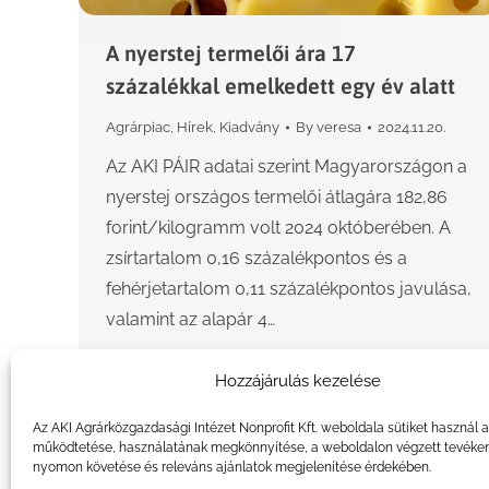
A nyerstej termelői ára 17
százalékkal emelkedett egy év alatt
Agrárpiac
,
Hírek
,
Kiadvány
By
veresa
2024.11.20.
Az AKI PÁIR adatai szerint Magyarországon a
nyerstej országos termelői átlagára 182,86
forint/kilogramm volt 2024 októberében. A
zsírtartalom 0,16 százalékpontos és a
fehérjetartalom 0,11 százalékpontos javulása,
valamint az alapár 4…
Hozzájárulás kezelése
Az AKI Agrárközgazdasági Intézet Nonprofit Kft. weboldala sütiket használ 
működtetése, használatának megkönnyítése, a weboldalon végzett tevéke
nyomon követése és releváns ajánlatok megjelenítése érdekében.