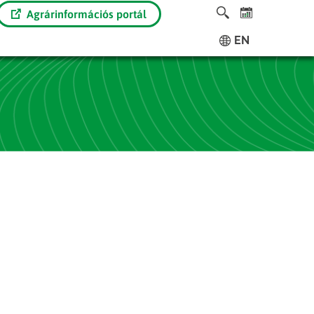
Agrárinformációs portál
EN