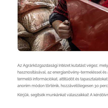
Az Agrárközgazdasági Intézet kutatást végez, me
hasznosításával, az energianövény-termeléssel és
termelői információkat, attitűdöt és tapasztalatokat
anonim módon történik, hozzávetőlegesen 30 perc
Kérjük, segítsék munkánkat válaszaikkal! A kérdőívre