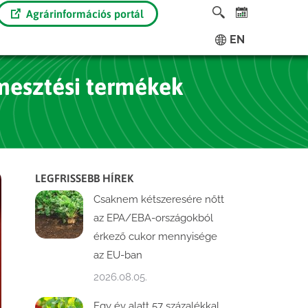
Agrárinformációs portál
EN
mesztési termékek
LEGFRISSEBB HÍREK
Csaknem kétszeresére nőtt
az EPA/EBA-országokból
érkező cukor mennyisége
az EU-ban
2026.08.05.
Egy év alatt 57 százalékkal