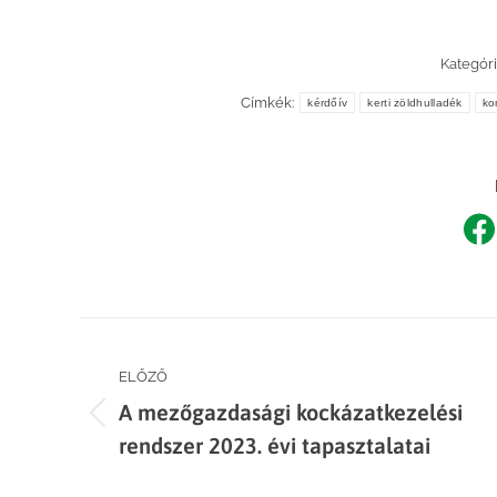
Kategóri
Címkék:
kérdőív
kerti zöldhulladék
ko
Sh
o
F
Post
ELŐZŐ
navigation
A mezőgazdasági kockázatkezelési
Previous
rendszer 2023. évi tapasztalatai
post: