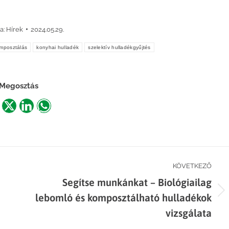
a:
Hírek
2024.05.29.
mposztálás
konyhai hulladék
szelektív hulladékgyűjtés
Megosztás
are
Share
Share
Share
n
on
on
on
acebook
X
LinkedIn
WhatsApp
KÖVETKEZŐ
Segítse munkánkat – Biológiailag
Next
lebomló és komposztálható hulladékok
post:
vizsgálata