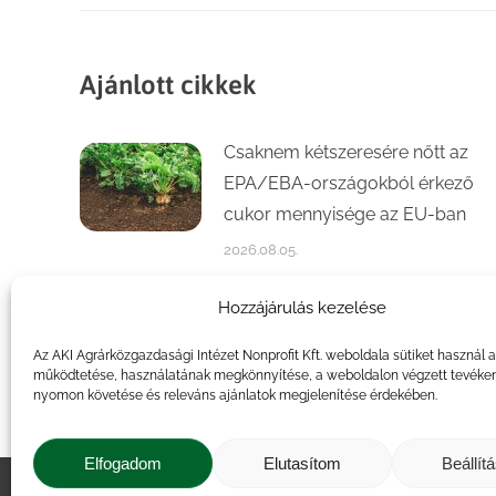
Ajánlott cikkek
Csaknem kétszeresére nőtt az
EPA/EBA-országokból érkező
cukor mennyisége az EU-ban
2026.08.05.
Számottevően növekedett a
Hozzájárulás kezelése
kajszi- és őszibaracktermés az
Az AKI Agrárközgazdasági Intézet Nonprofit Kft. weboldala sütiket használ 
idén
működtetése, használatának megkönnyítése, a weboldalon végzett tevéke
nyomon követése és releváns ajánlatok megjelenítése érdekében.
2026.07.31.
Elfogadom
Elutasítom
Beállít