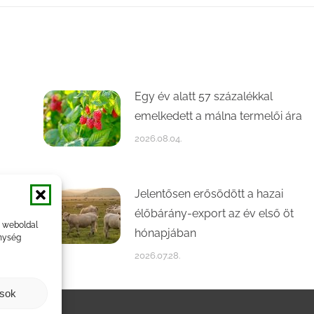
Egy év alatt 57 százalékkal
emelkedett a málna termelői ára
2026.08.04.
Jelentősen erősödött a hazai
élőbárány-export az év első öt
a weboldal
hónapjában
nység
2026.07.28.
ások