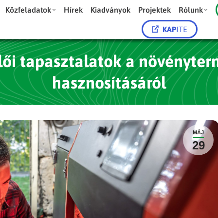
Közfeladatok
Hírek
Kiadványok
Projektek
Rólunk
KAP
ITE
lői tapasztalatok a növényter
hasznosításáról
MÁJ
29