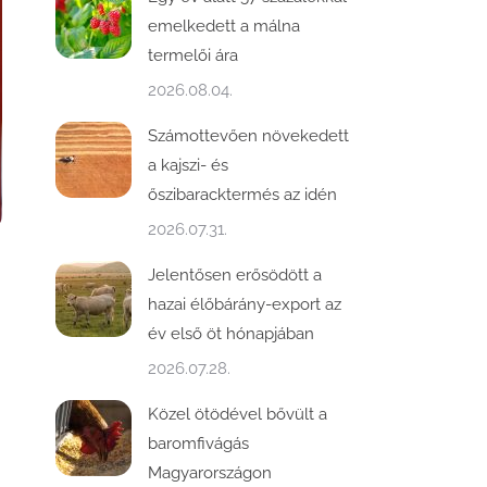
emelkedett a málna
termelői ára
2026.08.04.
Számottevően növekedett
a kajszi- és
őszibaracktermés az idén
2026.07.31.
Jelentősen erősödött a
hazai élőbárány-export az
év első öt hónapjában
2026.07.28.
Közel ötödével bővült a
baromfivágás
Magyarországon