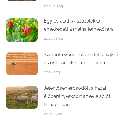
2026.08.05.
Egy év alatt 57 százalékkal
emelkedett a málna termelői ára
2026.08.04.
Számottevően növekedett a kajszi-
és őszibaracktermés az idén
2026.07.31.
Jelentősen erősödött a hazai
élőbárány-export az év első öt
hónapjában
2026.07.28.