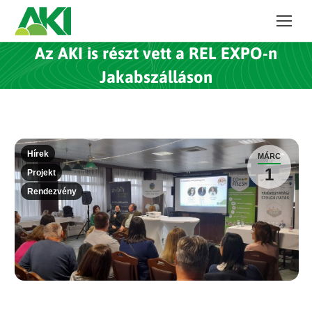
Az AKI is részt vett a REL EXPO-n
Jakabszálláson
Hírek
MÁRC
1
Projekt
Rendezvény