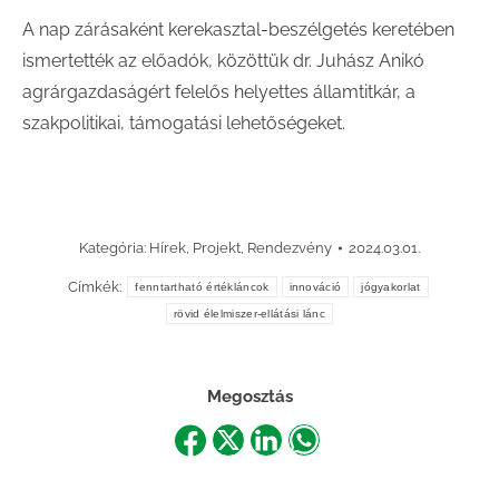
A nap zárásaként kerekasztal-beszélgetés keretében
ismertették az előadók, közöttük dr. Juhász Anikó
agrárgazdaságért felelős helyettes államtitkár, a
szakpolitikai, támogatási lehetőségeket.
Kategória:
Hírek
,
Projekt
,
Rendezvény
2024.03.01.
Címkék:
fenntartható értékláncok
innováció
jógyakorlat
rövid élelmiszer-ellátási lánc
Megosztás
Share
Share
Share
Share
on
on
on
on