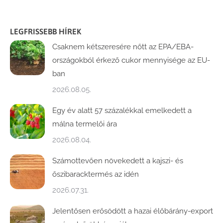
LEGFRISSEBB HÍREK
Csaknem kétszeresére nőtt az EPA/EBA-
országokból érkező cukor mennyisége az EU-
ban
2026.08.05.
Egy év alatt 57 százalékkal emelkedett a
málna termelői ára
2026.08.04.
Számottevően növekedett a kajszi- és
őszibaracktermés az idén
2026.07.31.
Jelentősen erősödött a hazai élőbárány-export