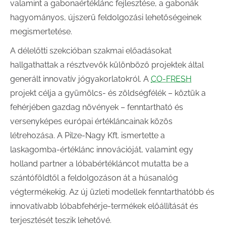
valamint a gabonaértéklánc fejlesztése, a gabonák
hagyományos, újszerű feldolgozási lehetőségeinek
megismertetése.
A délelőtti szekcióban szakmai előadásokat
hallgathattak a résztvevők különböző projektek által
generált innovatív jógyakorlatokról. A
CO-FRESH
projekt célja a gyümölcs- és zöldségfélék – köztük a
fehérjében gazdag növények – fenntartható és
versenyképes európai értékláncainak közös
létrehozása. A Pilze-Nagy Kft. ismertette a
laskagomba-értéklánc innovációját, valamint egy
holland partner a lóbabértékláncot mutatta be a
szántóföldtől a feldolgozáson át a húsanalóg
végtermékekig. Az új üzleti modellek fenntarthatóbb és
innovatívabb lóbabfehérje-termékek előállítását és
terjesztését teszik lehetővé.