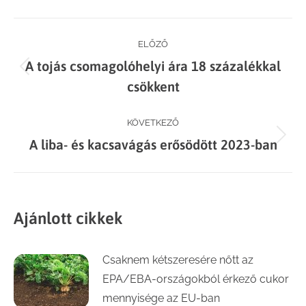
Facebook
X
LinkedIn
WhatsApp
Post
ELŐZŐ
A tojás csomagolóhelyi ára 18 százalékkal
navigation
Previous
csökkent
post:
KÖVETKEZŐ
Next
A liba- és kacsavágás erősödött 2023-ban
post:
Ajánlott cikkek
Csaknem kétszeresére nőtt az
EPA/EBA-országokból érkező cukor
mennyisége az EU-ban