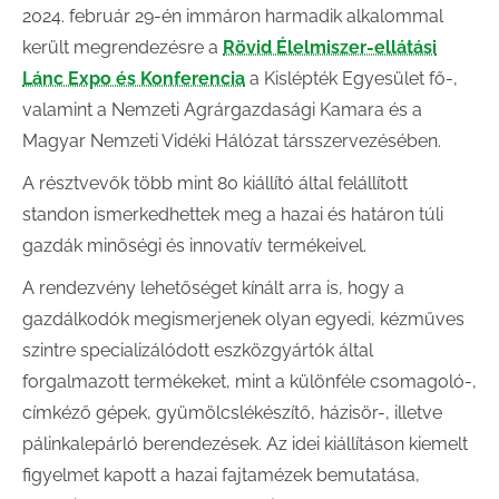
2024. február 29-én immáron harmadik alkalommal
került megrendezésre a
Rövid Élelmiszer-ellátási
Lánc Expo és Konferencia
a Kislépték Egyesület fő-,
valamint a Nemzeti Agrárgazdasági Kamara és a
Magyar Nemzeti Vidéki Hálózat társszervezésében.
A résztvevők több mint 80 kiállító által felállított
standon ismerkedhettek meg a hazai és határon túli
gazdák minőségi és innovatív termékeivel.
A rendezvény lehetőséget kínált arra is, hogy a
gazdálkodók megismerjenek olyan egyedi, kézműves
szintre specializálódott eszközgyártók által
forgalmazott termékeket, mint a különféle csomagoló-,
címkéző gépek, gyümölcslékészítő, házisör-, illetve
pálinkalepárló berendezések. Az idei kiállításon kiemelt
figyelmet kapott a hazai fajtamézek bemutatása,