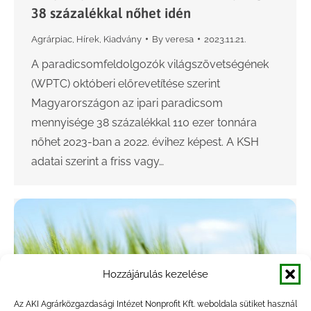
38 százalékkal nőhet idén
Agrárpiac
,
Hírek
,
Kiadvány
By
veresa
2023.11.21.
A paradicsomfeldolgozók világszövetségének
(WPTC) októberi előrevetítése szerint
Magyarországon az ipari paradicsom
mennyisége 38 százalékkal 110 ezer tonnára
nőhet 2023-ban a 2022. évihez képest. A KSH
adatai szerint a friss vagy…
Hozzájárulás kezelése
Az AKI Agrárközgazdasági Intézet Nonprofit Kft. weboldala sütiket használ