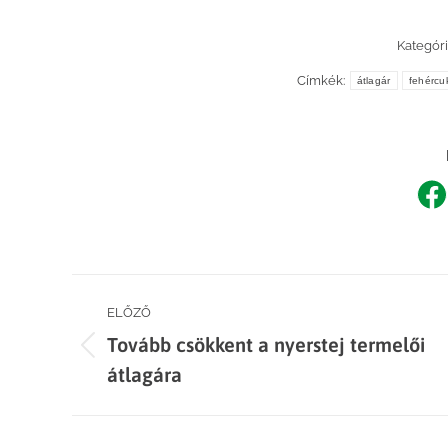
Kategóri
Címkék:
átlagár
fehércu
Sh
o
F
Post
ELŐZŐ
Tovább csökkent a nyerstej termelői
navigation
Previous
átlagára
post: