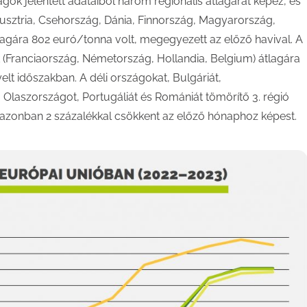
gok jelentett adataiból három regionális átlagárat képez, és
Ausztria, Csehország, Dánia, Finnország, Magyarország,
lagára 802 euró/tonna volt, megegyezett az előző havival. A
 (Franciaország, Németország, Hollandia, Belgium) átlagára
elt időszakban. A déli országokat, Bulgáriát,
laszországot, Portugáliát és Romániát tömörítő 3. régió
 azonban 2 százalékkal csökkent az előző hónaphoz képest.