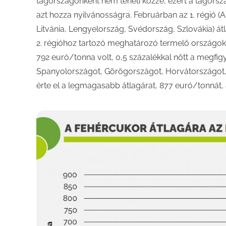
tagországonként nem teheti közzé, ezért a tagorszá
azt hozza nyilvánosságra. Februárban az 1. régió (
Litvánia, Lengyelország, Svédország, Szlovákia) át
2. régióhoz tartozó meghatározó termelő országok
792 euró/tonna volt, 0,5 százalékkal nőtt a megfigy
Spanyolországot, Görögországot, Horvátországot, O
érte el a legmagasabb átlagárat, 877 euró/tonnát,