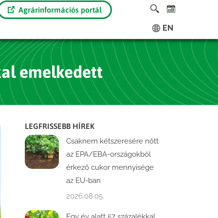
Agrárinformációs portál
EN
kal emelkedett
LEGFRISSEBB HÍREK
Csaknem kétszeresére nőtt
az EPA/EBA-országokból
érkező cukor mennyisége
az EU-ban
2026.08.05.
Egy év alatt 57 százalékkal