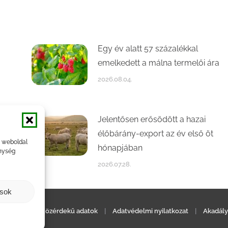
Egy év alatt 57 százalékkal
emelkedett a málna termelői ára
2026.08.04.
Jelentősen erősödött a hazai
élőbárány-export az év első öt
a weboldal
hónapjában
nység
2026.07.28.
ások
ilatkozat
|
Közérdekű adatok
|
Adatvédelmi nyilatkozat
|
Akadály