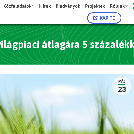
Közfeladatok
Hírek
Kiadványok
Projektek
Rólunk
KAP
ITE
világpiaci átlagára 5 százalék
MÁJ
23