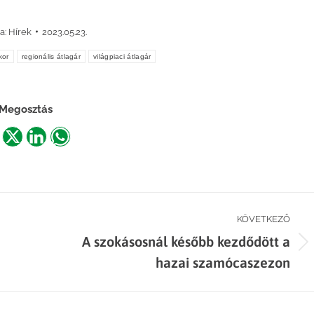
a:
Hírek
2023.05.23.
kor
regionális átlagár
világpiaci átlagár
Megosztás
are
Share
Share
Share
n
on
on
on
acebook
X
LinkedIn
WhatsApp
KÖVETKEZŐ
A szokásosnál később kezdődött a
Next
hazai szamócaszezon
post: