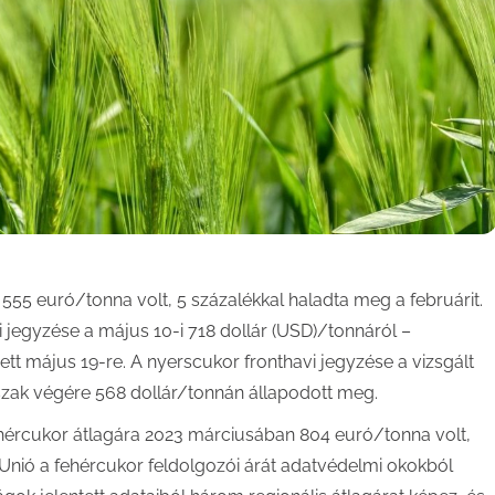
555 euró/tonna volt, 5 százalékkal haladta meg a februárit.
i jegyzése a május 10-i 718 dollár (USD)/tonnáról –
tt május 19-re. A nyerscukor fronthavi jegyzése a vizsgált
őszak végére 568 dollár/tonnán állapodott meg.
fehércukor átlagára 2023 márciusában 804 euró/tonna volt,
 Unió a fehércukor feldolgozói árát adatvédelmi okokból