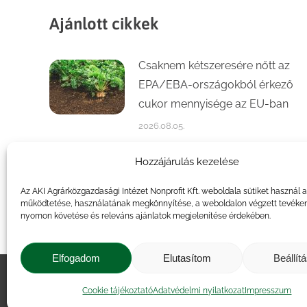
Ajánlott cikkek
Csaknem kétszeresére nőtt az
EPA/EBA-országokból érkező
cukor mennyisége az EU-ban
2026.08.05.
Számottevően növekedett a
Hozzájárulás kezelése
kajszi- és őszibaracktermés az
Az AKI Agrárközgazdasági Intézet Nonprofit Kft. weboldala sütiket használ 
idén
működtetése, használatának megkönnyítése, a weboldalon végzett tevéke
nyomon követése és releváns ajánlatok megjelenítése érdekében.
2026.07.31.
Elfogadom
Elutasítom
Beállít
Impresszum
|
Kapcsolat
|
Jogi ny
Cookie tájékoztató
Adatvédelmi nyilatkozat
Impresszum