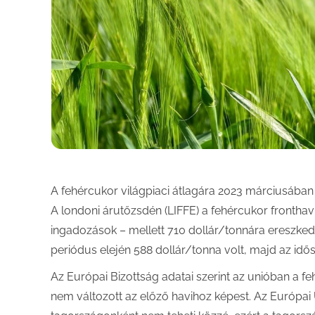
A fehércukor világpiaci átlagára 2023 márciusában 
A londoni árutőzsdén (LIFFE) a fehércukor fronthav
ingadozások – mellett 710 dollár/tonnára ereszkede
periódus elején 588 dollár/tonna volt, majd az id
Az Európai Bizottság adatai szerint az unióban a 
nem változott az előző havihoz képest. Az Európai