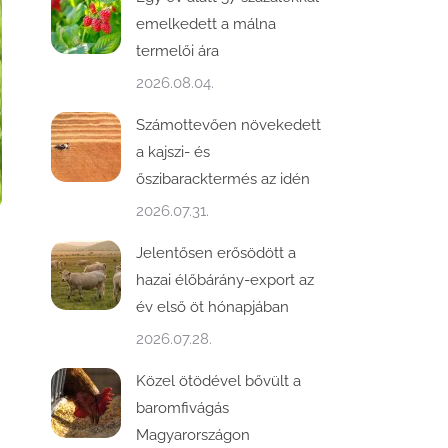
emelkedett a málna
termelői ára
2026.08.04.
Számottevően növekedett
a kajszi- és
őszibaracktermés az idén
2026.07.31.
Jelentősen erősödött a
hazai élőbárány-export az
év első öt hónapjában
2026.07.28.
Közel ötödével bővült a
baromfivágás
Magyarországon