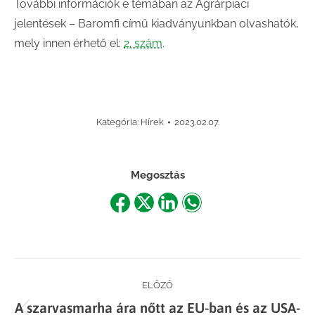
További információk e témában az Agrárpiaci
jelentések – Baromfi című kiadványunkban olvashatók,
mely innen érhető el:
2. szám
.
Kategória:
Hírek
2023.02.07.
Megosztás
Share
Share
Share
Share
on
on
on
on
Facebook
X
LinkedIn
WhatsApp
Post
ELŐZŐ
A szarvasmarha ára nőtt az EU-ban és az USA-