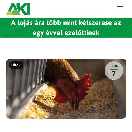
A tojás ára több mint kétszerese az
egy évvel ezelőttinek
Hírek
FEBR
7