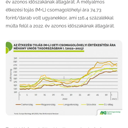
év azonos időszakának átlagárát. A mélyalmos
étkezési tojás (M+L) csomagolóhelyi ára 74,73
forint/darab volt ugyanekkor, ami 116,4 százalékkal
múlta felül a 2022. év azonos időszakának átlagárát.