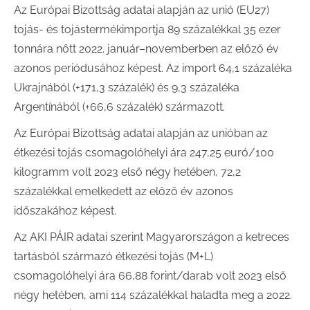
Az Európai Bizottság adatai alapján az unió (EU27)
tojás- és tojástermékimportja 89 százalékkal 35 ezer
tonnára nőtt 2022. január–novemberben az előző év
azonos periódusához képest. Az import 64,1 százaléka
Ukrajnából (+171,3 százalék) és 9,3 százaléka
Argentínából (+66,6 százalék) származott.
Az Európai Bizottság adatai alapján az unióban az
étkezési tojás csomagolóhelyi ára 247,25 euró/100
kilogramm volt 2023 első négy hetében, 72,2
százalékkal emelkedett az előző év azonos
időszakához képest.
Az AKI PÁIR adatai szerint Magyarországon a ketreces
tartásból származó étkezési tojás (M+L)
csomagolóhelyi ára 66,88 forint/darab volt 2023 első
négy hetében, ami 114 százalékkal haladta meg a 2022.