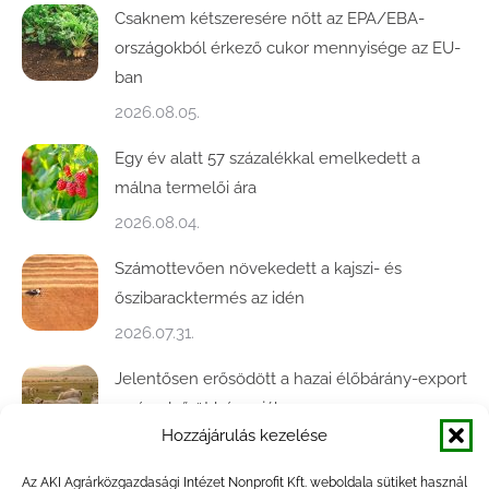
Csaknem kétszeresére nőtt az EPA/EBA-
országokból érkező cukor mennyisége az EU-
ban
2026.08.05.
Egy év alatt 57 százalékkal emelkedett a
málna termelői ára
2026.08.04.
Számottevően növekedett a kajszi- és
őszibaracktermés az idén
2026.07.31.
Jelentősen erősödött a hazai élőbárány-export
az év első öt hónapjában
Hozzájárulás kezelése
2026.07.28.
Az AKI Agrárközgazdasági Intézet Nonprofit Kft. weboldala sütiket használ