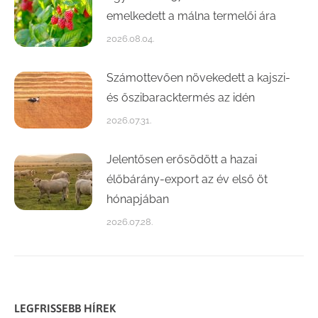
emelkedett a málna termelői ára
2026.08.04.
Számottevően növekedett a kajszi-
és őszibaracktermés az idén
2026.07.31.
Jelentősen erősödött a hazai
élőbárány-export az év első öt
hónapjában
2026.07.28.
LEGFRISSEBB HÍREK