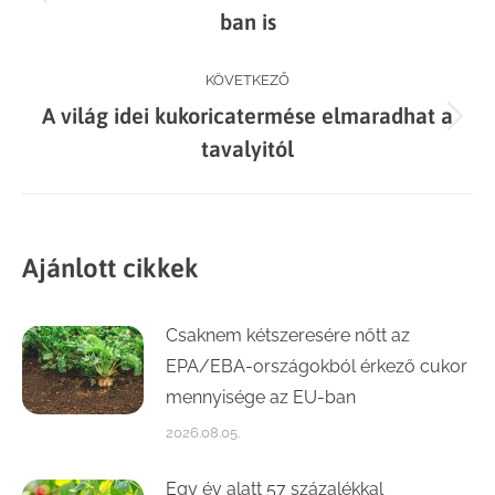
navigation
Previous
ban is
post:
KÖVETKEZŐ
A világ idei kukoricatermése elmaradhat a
Next
tavalyitól
post:
Ajánlott cikkek
Csaknem kétszeresére nőtt az
EPA/EBA-országokból érkező cukor
mennyisége az EU-ban
2026.08.05.
Egy év alatt 57 százalékkal