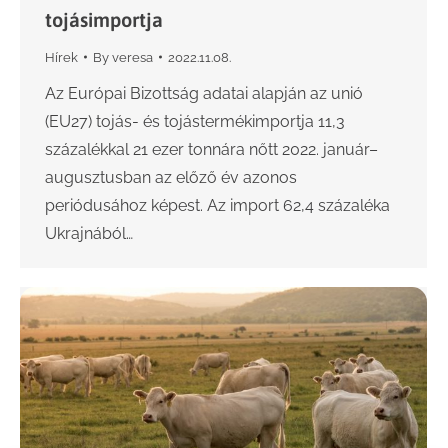
tojásimportja
Hírek
By
veresa
2022.11.08.
Az Európai Bizottság adatai alapján az unió
(EU27) tojás- és tojástermékimportja 11,3
százalékkal 21 ezer tonnára nőtt 2022. január–
augusztusban az előző év azonos
periódusához képest. Az import 62,4 százaléka
Ukrajnából…