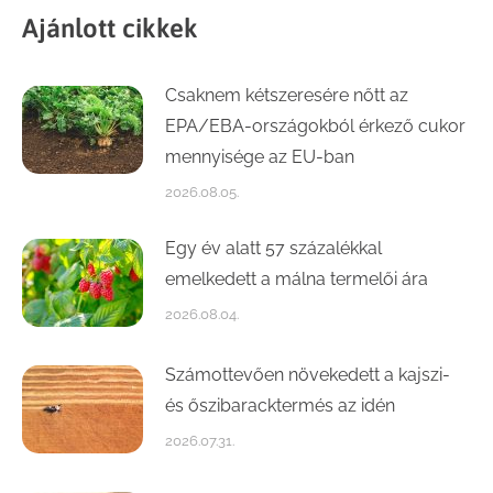
Ajánlott cikkek
Csaknem kétszeresére nőtt az
EPA/EBA-országokból érkező cukor
mennyisége az EU-ban
2026.08.05.
Egy év alatt 57 százalékkal
emelkedett a málna termelői ára
2026.08.04.
Számottevően növekedett a kajszi-
és őszibaracktermés az idén
2026.07.31.