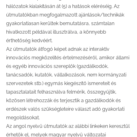
hálózatok kialakításán át (5) a hatások eléréséig. Az
útmutatókban megfogalmazott ajánlások/technikák
gyakorlatiasan kerültek bemutatásra, számtalan
hivatkozott példával illusztrálva, a könnyebb
érthetőség kedvéért.
Az útmutatók átfogó képet adnak az interaktív
innovációs megközelítés értelmezéséről, amikor állami
és egyéb innovációs szereplők (gazdálkodók,
tanácsadók, kutatók, vállalkozások, nem kormányzati
szervezetek stb.) egymás kiegészítő ismereteit és
tapasztalatait felhasználva felmérik, összegyűjtik,
közösen létrehozzák és terjesztik a gazdálkodók és
erdészek valós szükségleteire választ adó gyakorlati
megoldásokat.
Az angol nyelvű útmutatók az alábbi linkeken keresztül
érhetők el, melyek magyar nyelvű változatai