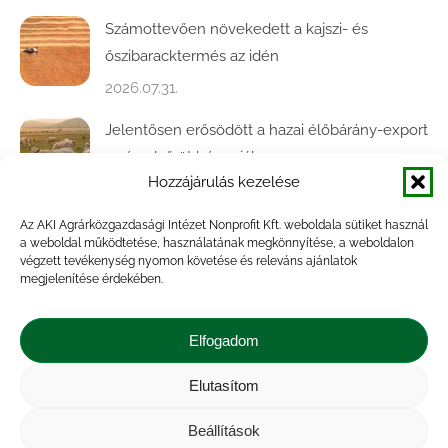
Számottevően növekedett a kajszi- és
őszibaracktermés az idén
2026.07.31.
Jelentősen erősödött a hazai élőbárány-export
az év első öt hónapjában
Hozzájárulás kezelése
2026.07.28.
Az AKI Agrárközgazdasági Intézet Nonprofit Kft. weboldala sütiket használ
Közel ötödével bővült a baromfivágás
a weboldal működtetése, használatának megkönnyítése, a weboldalon
Magyarországon
végzett tevékenység nyomon követése és releváns ajánlatok
megjelenítése érdekében.
2026.07.28.
A végéhez közelít az őszi búza betakarítása
Elfogadom
2026.07.21.
Elutasítom
Beállítások
Impresszum
|
Kapcsolat
|
Jogi nyilatkozat
|