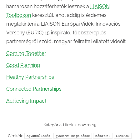
hamarosan hozzáférhetők lesznek a
LIAISON
Toolboxon
keresztül, ahol addig is érdemes
megtekinteni a LIAISON Európai Vidéki Innovációs
Verseny (EURIC) 15 inspiráló, többszereplős
partnerségről szóló, magyar felirattal ellátott videóit.
Coming Together
Good Planning
Healthy Partnerships
Connected Partnerships
Achieving Impact
Kategória:
Hírek
2021.12.15.
Címkék:
együttműködés
gyakorlati megoldások
hálózatok
LIAISON