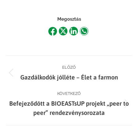
Megosztás
Share
Share
Share
Share
on
on
on
on
Facebook
X
LinkedIn
WhatsApp
Post
ELŐZŐ
Previous
Gazdálkodók jólléte – Élet a farmon
navigation
post:
KÖVETKEZŐ
Befejeződött a BIOEASTsUP projekt „peer to
Next
peer” rendezvénysorozata
post: