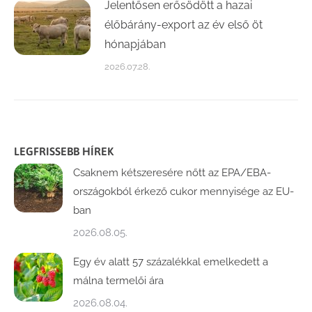
Jelentősen erősödött a hazai
élőbárány-export az év első öt
hónapjában
2026.07.28.
LEGFRISSEBB HÍREK
Csaknem kétszeresére nőtt az EPA/EBA-
országokból érkező cukor mennyisége az EU-
ban
2026.08.05.
Egy év alatt 57 százalékkal emelkedett a
málna termelői ára
2026.08.04.