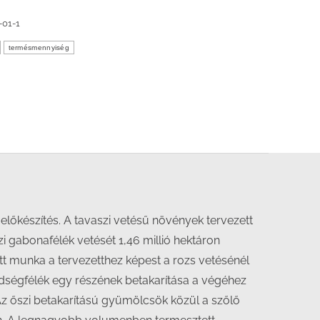
01-1
termésmennyiség
-előkészítés. A tavaszi vetésű növények tervezett
szi gabonafélék vetését 1,46 millió hektáron
zett munka a tervezetthez képest a rozs vetésénél
 zöldségfélék egy részének betakarítása a végéhez
Az őszi betakarítású gyümölcsök közül a szőlő