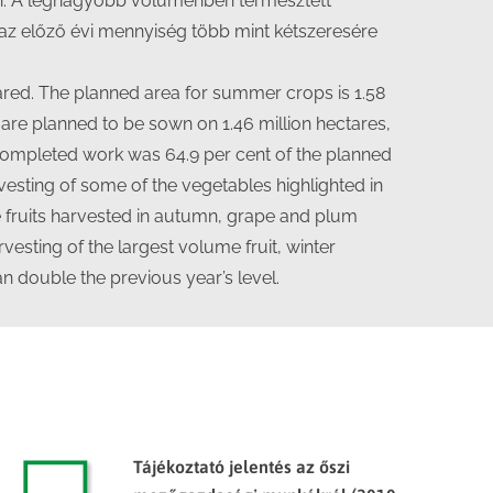
ban. A legnagyobb volumenben termesztett
g az előző évi mennyiség több mint kétszeresére
pared. The planned area for summer crops is 1.58
s are planned to be sown on 1.46 million hectares,
 completed work was 64.9 per cent of the planned
arvesting of some of the vegetables highlighted in
e fruits harvested in autumn, grape and plum
vesting of the largest volume fruit, winter
an double the previous year’s level.
Tájékoztató jelentés az őszi