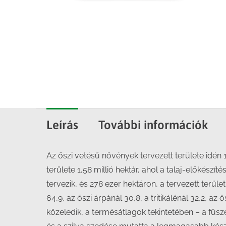
Leírás
További információk
Az őszi vetésű növények tervezett területe idén 
területe 1,58 millió hektár, ahol a talaj-előkészí
tervezik, és 278 ezer hektáron, a tervezett terül
64,9, az őszi árpánál 30,8, a tritikálénál 32,2, 
közeledik, a termésátlagok tekintetében – a fűs