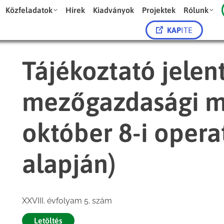
Közfeladatok
Hírek
Kiadványok
Projektek
Rólunk
KAP
ITE
Tájékoztató jelent
mezőgazdasági m
október 8-i opera
alapján)
XXVIII. évfolyam 5. szám
Letöltés