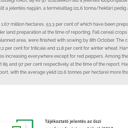
ltségi fokot, 85 és 97 százalékon állt a jelentés időpontjá
lt a jelentés napján, a termésátlag (21,6 tonna/hektár) pedi
s 1.67 million hectares, 53.3 per cent of which have been pre
der land preparation at the time of reporting. Fall cereal crop
 planned area, were finished with sowing by 8th October. The
2.2 per cent for triticale and 11.8 per cent for winter wheat. H
ages increasing everywhere except for red peppers. Among th
 85 and 97 per cent respectively at the time of the report. Har
port, with the average yield (21.6 tonnes per hectare) more th
Tájékoztató jelentés az őszi