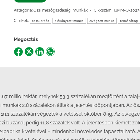
Kategória:
Őszi mezőgazdasági munkák
Cikkszám:
TJMM-O-2023-
Címkék:
betakarítás
előirányzott munka
elvégzett munka
termésátlag
Megosztás
Share
Share
Share
Share
on
on
on
on
Facebook
X
LinkedIn
WhatsApp
1,67 millió hektár, melynek 53,3 százalékán megtörtént a talaj
tési munkák 2,8 százalékon álltak a jelentés időpontjában. Az ő
et 19,1 százalékán végeztek a vetéssel október 8-ig. Az elvég
az őszi búzánál pedig 11,8 százalék volt. A jelentésben kiemelt
zerpaprika kivételével – mindenhol növekedés tapasztalható. 