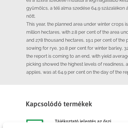
és a szilva szedése mutatta a legmagasabb készü
gyümölcs, a téli alma szedése 64,9 százalékon ál
nőtt.
This year, the planned area under winter crops i
million hectares, with 2.8 per cent of the area un
and 278 thousand hectares, 19.1 per cent of the
sowing for rye, 30.8 per cent for winter barley, 3
the report is coming to an end, with yield aver
picking showed the highest levels of readiness, at
apples, was at 64.9 per cent on the day of the re
Kapcsolódó termékek
Tájékoztató jelentés az őszi