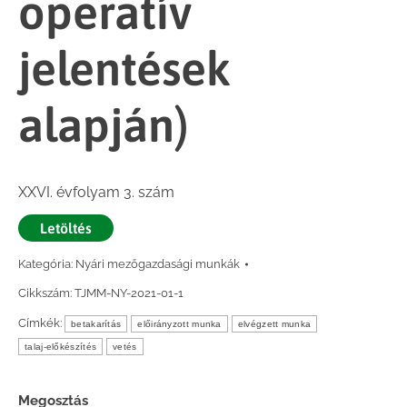
operatív
jelentések
alapján)
XXVI. évfolyam 3. szám
Letöltés
Kategória:
Nyári mezőgazdasági munkák
Cikkszám:
TJMM-NY-2021-01-1
Címkék:
betakarítás
előirányzott munka
elvégzett munka
talaj-előkészítés
vetés
Megosztás