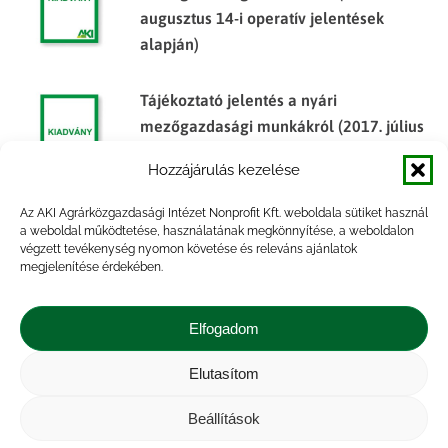
augusztus 14-i operatív jelentések
alapján)
Tájékoztató jelentés a nyári
mezőgazdasági munkákról (2017. július
17-i operatív jelentések alapján)
Hozzájárulás kezelése
Az AKI Agrárközgazdasági Intézet Nonprofit Kft. weboldala sütiket használ
a weboldal működtetése, használatának megkönnyítése, a weboldalon
Tájékoztató jelentés a nyári
végzett tevékenység nyomon követése és releváns ajánlatok
mezőgazdasági munkákról (2013.
megjelenítése érdekében.
augusztus 12-i operatív jelentések
alapján)
Elfogadom
Tájékoztató jelentés a nyári
Elutasítom
mezőgazdasági munkákról (2014. július
Beállítások
14-i operatív jelentések alapján)