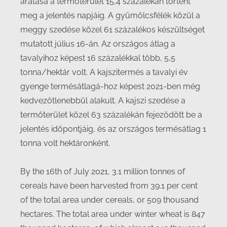
aratása a termőterület 15,4 százalékán történt
meg a jelentés napjáig. A gyümölcsfélék közül a
meggy szedése közel 61 százalékos készültséget
mutatott július 16-án. Az országos átlag a
tavalyihoz képest 16 százalékkal több, 5,5
tonna/hektár volt. A kajszitermés a tavalyi év
gyenge termésátlagá-hoz képest 2021-ben még
kedvezőtlenebbül alakult. A kajszi szedése a
termőterület közel 63 százalékán fejeződött be a
jelentés időpontjáig, és az országos termésátlag 1
tonna volt hektáronként.
By the 16th of July 2021, 3.1 million tonnes of
cereals have been harvested from 39.1 per cent
of the total area under cereals, or 509 thousand
hectares. The total area under winter wheat is 847