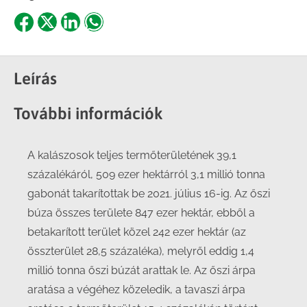
Share
Share
Share
Share
on
on
on
on
Facebook
X
LinkedIn
WhatsApp
Leírás
További információk
A kalászosok teljes termőterületének 39,1
százalékáról, 509 ezer hektárról 3,1 millió tonna
gabonát takarítottak be 2021. július 16-ig. Az őszi
búza összes területe 847 ezer hektár, ebből a
betakarított terület közel 242 ezer hektár (az
összterület 28,5 százaléka), melyről eddig 1,4
millió tonna őszi búzát arattak le. Az őszi árpa
aratása a végéhez közeledik, a tavaszi árpa