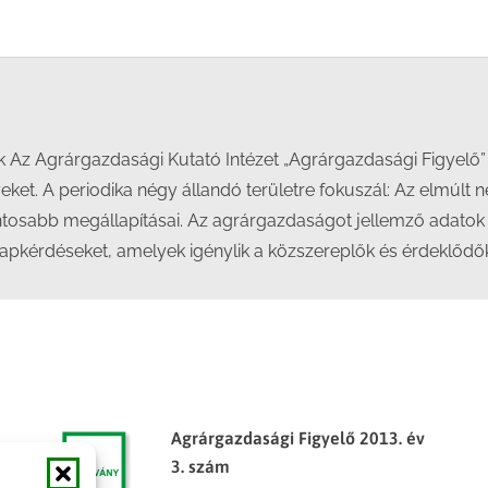
on
on
on
on
Facebook
X
LinkedIn
WhatsApp
k Az Agrárgazdasági Kutató Intézet „Agrárgazdasági Figyelő”
eket. A periodika négy állandó területre fokuszál: Az elmúlt
sabb megállapításai. Az agrárgazdaságot jellemző adatok („st
lapkérdéseket, amelyek igénylik a közszereplők és érdeklődők
Agrárgazdasági Figyelő 2013. év
3. szám