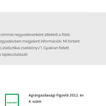
 címmel negyedévenként áttekinti a főbb
 negyedévben megjelent információk. Mi történt
atisztikai zsebkönyv”). Gyakran feltett
 tájékoztatását)
Agrárgazdasági Figyelő 2012. év
4. szám