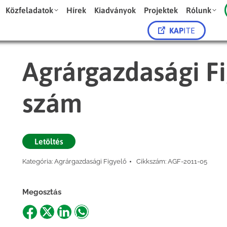
Közfeladatok
Hírek
Kiadványok
Projektek
Rólunk
KAP
ITE
Agrárgazdasági Fi
szám
Letöltés
Kategória:
Agrárgazdasági Figyelő
Cikkszám:
AGF-2011-05
Megosztás
Share
Share
Share
Share