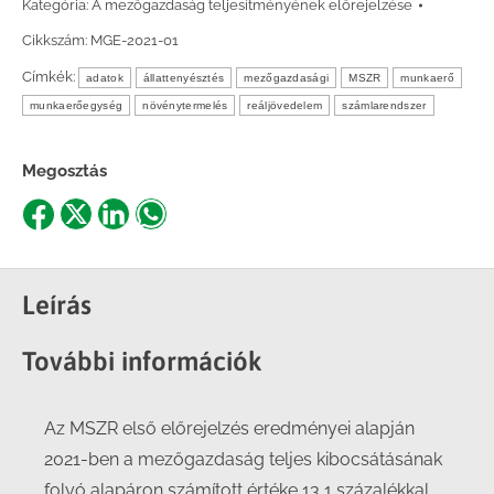
Kategória:
A mezőgazdaság teljesítményének előrejelzése
Cikkszám:
MGE-2021-01
Címkék:
adatok
állattenyésztés
mezőgazdasági
MSZR
munkaerő
munkaerőegység
növénytermelés
reáljövedelem
számlarendszer
Megosztás
Share
Share
Share
Share
on
on
on
on
Facebook
X
LinkedIn
WhatsApp
Leírás
További információk
Az MSZR első előrejelzés eredményei alapján
2021-ben a mezőgazdaság teljes kibocsátásának
folyó alapáron számított értéke 13,1 százalékkal