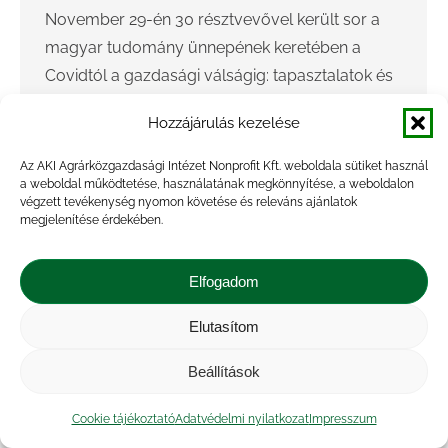
November 29-én 30 résztvevővel került sor a
magyar tudomány ünnepének keretében a
Covidtól a gazdasági válságig: tapasztalatok és
kihívások a vidéki Magyarország településein
Hozzájárulás kezelése
című online kerekasztal-beszélgetésre. A
rendezvény az Agrárközgazdasági…
Az AKI Agrárközgazdasági Intézet Nonprofit Kft. weboldala sütiket használ
a weboldal működtetése, használatának megkönnyítése, a weboldalon
végzett tevékenység nyomon követése és releváns ajánlatok
megjelenítése érdekében.
Elfogadom
Elutasítom
Beállítások
Cookie tájékoztató
Adatvédelmi nyilatkozat
Impresszum