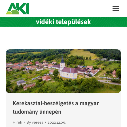
vidéki települések
Kerekasztal-beszélgetés a magyar
tudomány ünnepén
Hírek
By
veresa
2022.12.05.