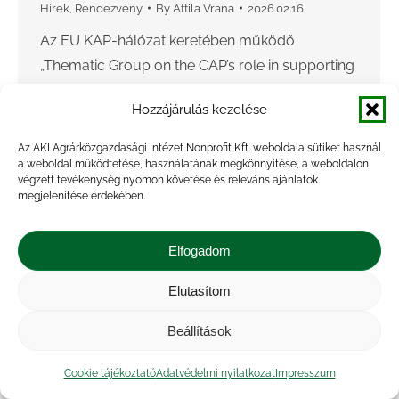
Hírek
,
Rendezvény
By
Attila Vrana
2026.02.16.
Az EU KAP-hálózat keretében működő
„Thematic Group on the CAP’s role in supporting
sustainable and competitive livestock” (a KAP
Hozzájárulás kezelése
szerepe a fenntartható és versenyképes
állattenyésztés támogatásában tematikus
Az AKI Agrárközgazdasági Intézet Nonprofit Kft. weboldala sütiket használ
csoport ) első…
a weboldal működtetése, használatának megkönnyítése, a weboldalon
végzett tevékenység nyomon követése és releváns ajánlatok
megjelenítése érdekében.
Elfogadom
Elutasítom
Beállítások
Cookie tájékoztató
Adatvédelmi nyilatkozat
Impresszum