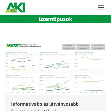
üzemtípusok
Informatívabb és látványosabb