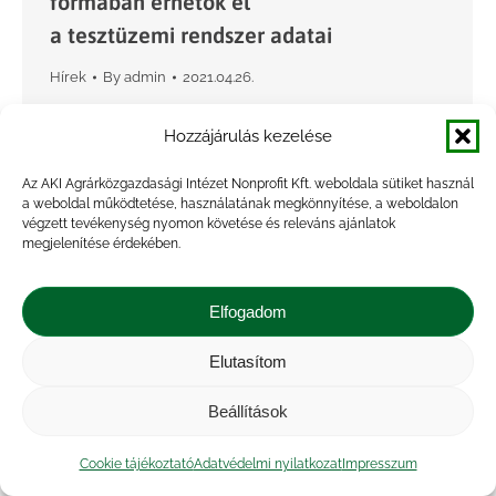
formában érhetők el
a tesztüzemi rendszer adatai
Hírek
By
admin
2021.04.26.
A tesztüzemi rendszer weboldalán új ábrát
Hozzájárulás kezelése
helyeztünk el a mezőgazdasági termelők
vagyoni, pénzügyi és jövedelmi helyzetéről,
Az AKI Agrárközgazdasági Intézet Nonprofit Kft. weboldala sütiket használ
a weboldal működtetése, használatának megkönnyítése, a weboldalon
amely valójában számos önálló kisebb ábrát
végzett tevékenység nyomon követése és releváns ajánlatok
fog össze. Az interaktív grafikon a teljes
megjelenítése érdekében.
árutermelő…
Elfogadom
Elutasítom
Beállítások
Cookie tájékoztató
Adatvédelmi nyilatkozat
Impresszum