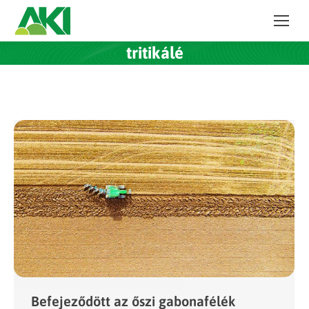
tritikálé
Befejeződött az őszi gabonafélék