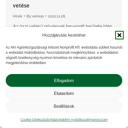
vetése
Hírek
By
veresa
2022.11.28.
Az őszi vetésű növények tervezett területe idén
1,7 millió hektár, a terület 99,6 százalékán
Hozzájárulás kezelése
megtörtént a talaj-előkészítés. A tavaszi vetésű
Az AKI Agrárközgazdasági Intézet Nonprofit Kft. weboldala sütiket használ
növények tervezett területe szintén 1,7 millió
a weboldal működtetése, használatának megkönnyítése, a weboldalon
hektár, melyeknél a talaj-előkészítési…
végzett tevékenység nyomon követése és releváns ajánlatok
megjelenítése érdekében.
Elfogadom
Elutasítom
Beállítások
Cookie tájékoztató
Adatvédelmi nyilatkozat
Impresszum