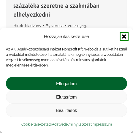
százaléka szeretne a szakmában
elhelyezkedni
Hírek
,
Kiadvány
By
veresa
2024.03.13.
A Nemzeti Agrárgazdasági Kamara, az
Hozzájárulás kezelése
Agrárminisztérium, valamint az
Az AKI Agrárközgazdasági Intézet Nonprofit Kft. weboldala sütiket használ
Agrárközgazdasági Intézet Nonprofit Kft.
a weboldal működtetése, használatának megkönnyítése, a weboldalon
végzett tevékenység nyomon követése és releváns ajánlatok
együttműködése keretében 2022
megjelenítése érdekében.
novemberében az agrárszakképzésben tanuló
utolsó éves tanulók körében pályapreferencia-
Elfogadom
felmérésre került sor a pályán maradás
ösztönzését…
Elutasítom
Beállítások
Cookie tájékoztató
Adatvédelmi nyilatkozat
Impresszum