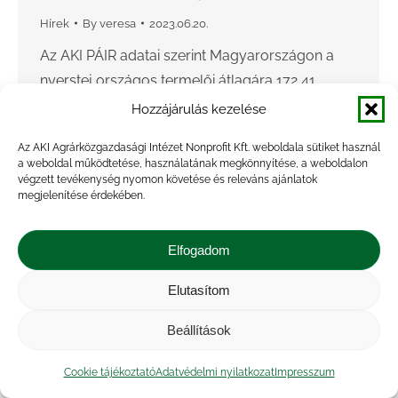
Hírek
By
veresa
2023.06.20.
Az AKI PÁIR adatai szerint Magyarországon a
nyerstej országos termelői átlagára 172,41
forint/kilogramm volt 2023 májusában. A
Hozzájárulás kezelése
fehérjetartalom 0,01 százalékpontos, a
Az AKI Agrárközgazdasági Intézet Nonprofit Kft. weboldala sütiket használ
zsírtartalom 0,12 százalékpontos romlása,
a weboldal működtetése, használatának megkönnyítése, a weboldalon
valamint az alapár 6 százalékos…
végzett tevékenység nyomon követése és releváns ajánlatok
megjelenítése érdekében.
Elfogadom
Elutasítom
Beállítások
Cookie tájékoztató
Adatvédelmi nyilatkozat
Impresszum