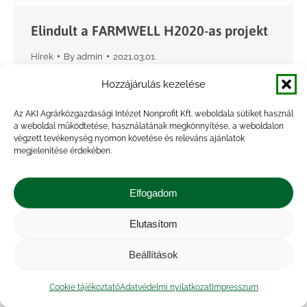
Elindult a FARMWELL H2020-as projekt
Hírek
By
admin
2021.03.01.
A FARMWELL projekt Horizont 2020-as
Hozzájárulás kezelése
tematikus hálózatként a társadalmi innovációk
Az AKI Agrárközgazdasági Intézet Nonprofit Kft. weboldala sütiket használ
azonosítását és szélesebb körű elérhetővé
a weboldal működtetése, használatának megkönnyítése, a weboldalon
tételét célozza meg annak érdekében, hogy
végzett tevékenység nyomon követése és releváns ajánlatok
megjelenítése érdekében.
megoldást találjunk a közös társadalmi
kihívásokra és növeljük a…
Elfogadom
Elutasítom
Beállítások
Cookie tájékoztató
Adatvédelmi nyilatkozat
Impresszum