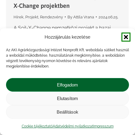
X-Change projektben
Hírek
,
Projekt
,
Rendezvény
By
Attila Vrana
2024.06.25.
A Soil-X-Change nemzetközi projekt a hazai
KAP-hálózattal közösen megtartotta 2024.
Hozzájárulás kezelése
június 14-én az első talajos témával foglalkozó
Az AKI Agrárközgazdasági Intézet Nonprofit Kft. weboldala sütiket használ
Európai Innovációs Partnerség (EIP) Operatív
a weboldal működtetése, használatának megkönnyítése, a weboldalon
Csoportok találkozóját. A rendezvényen négy
végzett tevékenység nyomon követése és releváns ajánlatok
megjelenítése érdekében.
hazai EIP AGRI…
Elfogadom
Elutasítom
Beállítások
Cookie tájékoztató
Adatvédelmi nyilatkozat
Impresszum