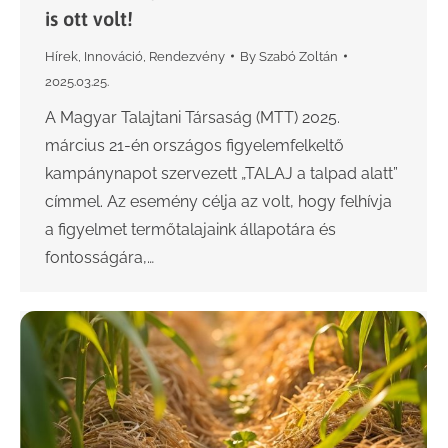
is ott volt!
Hírek
,
Innováció
,
Rendezvény
By
Szabó Zoltán
2025.03.25.
A Magyar Talajtani Társaság (MTT) 2025.
március 21-én országos figyelemfelkeltő
kampánynapot szervezett „TALAJ a talpad alatt”
címmel. Az esemény célja az volt, hogy felhívja
a figyelmet termőtalajaink állapotára és
fontosságára,…