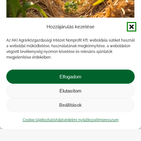
Hozzájárulás kezelése
Utolsó helyek! Panelbeszélgetések a
Az AKI Agrárközgazdasági Intézet Nonprofit Kft. weboldala sütiket használ
a weboldal működtetése, használatának megkönnyítése, a weboldalon
regeneratív innovációs partnerségekről
végzett tevékenység nyomon követése és releváns ajánlatok
2024. december 4-én
megjelenítése érdekében.
Hírek
,
Innováció
,
Projekt
,
Rendezvény
By
veresa
Elfogadom
2024.11.26.
Hogyan lesz egy ötletből innováció? Mit jelent
Elutasítom
az alulról szervezett innovációs partnerség?
Beállítások
Milyen szerepe lehet ezeknek az
együttműködéseknek a fenntartható
Cookie tájékoztató
Adatvédelmi nyilatkozat
Impresszum
talajművelés fejlődésében? Ezekre a kérdésekre
keresik majd a választ azok…