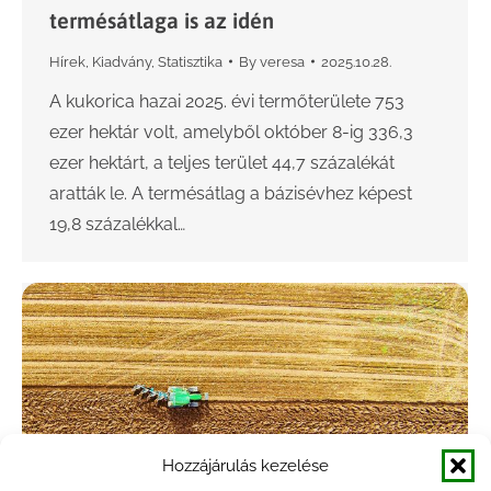
termésátlaga is az idén
Hírek
,
Kiadvány
,
Statisztika
By
veresa
2025.10.28.
A kukorica hazai 2025. évi termőterülete 753
ezer hektár volt, amelyből október 8-ig 336,3
ezer hektárt, a teljes terület 44,7 százalékát
aratták le. A termésátlag a bázisévhez képest
19,8 százalékkal…
Hozzájárulás kezelése