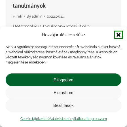
tanulmányok
Hírek
By
admin
2022.05.11.
Hét tematikus tanulmány készült el a
BIOEASTsUP projekt finanszírozásában, melyek
Hozzájárulás kezelése
a tematikus munkacsoportok által azonosított
Az AKI Agrárközgazdasági Intézet Nonprofit Kft. weboldala sütiket használ
hiányterületek feltárásával foglalkoznak,
a weboldal működtetése, használatának megkönnyítése, a weboldalon
végzett tevékenység nyomon követése és releváns ajánlatok
meghatározó inputot adva ezzel a készülő
megjelenítése érdekében.
BIOEAST SRIA (stratégiai kutatási és innovációs…
Elfogadom
Elutasítom
Beállítások
Cookie tájékoztató
Adatvédelmi nyilatkozat
Impresszum