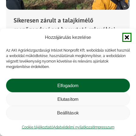
Sikeresen zárult a talajkímélő
mezőgazdaságot bemutató szlovákiai
Hozzájárulás kezelése
tanulmányút
Hírek
,
Rendezvény
By
Marossyné Kemény Viktória
Az AKI Agrárközgazdasági Intézet Nonprofit Kft. weboldala sütiket használ
a weboldal működtetése, használatának megkönnyítése, a weboldalon
2025.10.13.
végzett tevékenység nyomon követése és releváns ajánlatok
megjelenítése érdekében.
Nagy érdeklődés mellett zajlott október 7-én az
– Agrárközgazdasági Intézeten belül működő –
ITE, a szlovákiai Bioeconomy Cluster és a Soil-
Elfogadom
X-Change projekt szervezésében megvalósult
Elutasítom
szlovákiai tanulmányút, amely a talajkímélő és
regeneratív gazdálkodás legújabb gyakorlati
Beállítások
megoldásait mutatta…
Cookie tájékoztató
Adatvédelmi nyilatkozat
Impresszum