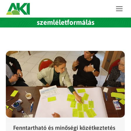
szemléletformálás
Fenntartható és minőségi közétkeztetés