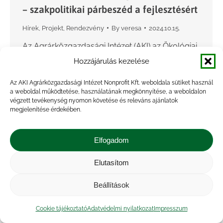
– szakpolitikai párbeszéd a fejlesztésért
Hírek
,
Projekt
,
Rendezvény
By
veresa
2024.10.15.
Az Agrárközgazdasági Intézet (AKI) az Ökológiai
Mezőgazdasági Kutatóintézettel (ÖMKi) és
Hozzájárulás kezelése
Budapest Főváros Főpolgármesteri Hivatalával
Az AKI Agrárközgazdasági Intézet Nonprofit Kft. weboldala sütiket használ
együttműködve 2024. október 3-án szakpolitikai
a weboldal működtetése, használatának megkönnyítése, a weboldalon
párbeszédet szervezett a fenntartható
végzett tevékenység nyomon követése és releváns ajánlatok
megjelenítése érdekében.
közétkeztetés témájában. A rendezvény célja az
volt,…
Elfogadom
Elutasítom
Beállítások
Cookie tájékoztató
Adatvédelmi nyilatkozat
Impresszum