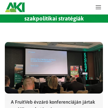
szakpolitikai stratégiák
A FruitVeb évzáró konferenciáján jártak