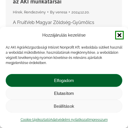
az AKI munkatársai
Hírek
,
Rendezvény
By
veresa
2024.12.20.
A FruitVeb Magyar Zöldség-Gyümölcs
Szakmaközi Szervezet és Terméktanács
Hozzájárulás kezelése
Kecskeméten rendezte meg évzáró
konferenciáját, melyen az ágazat aktuális
Az AKI Agrárközgazdasági Intézet Nonprofit Kft. weboldala sütiket használ
a weboldal működtetése, használatának megkönnyítése, a weboldalon
kérdéseit tárgyalták az éghajlat- és
végzett tevékenység nyomon követése és releváns ajánlatok
klímaváltozás, a politikai és pénzügyi támogatási
megjelenítése érdekében.
környezet, valamint…
Elfogadom
Elutasítom
Beállítások
Cookie tájékoztató
Adatvédelmi nyilatkozat
Impresszum