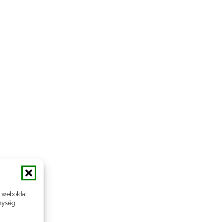
a weboldal
nység