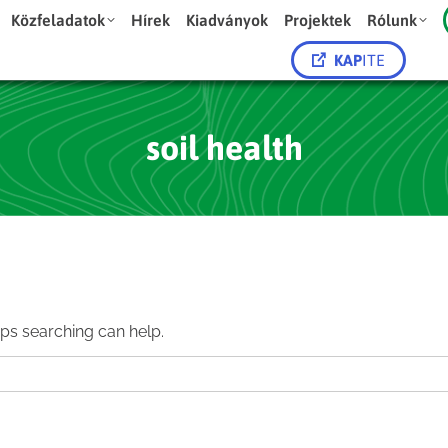
Közfeladatok
Hírek
Kiadványok
Projektek
Rólunk
KAP
ITE
soil health
aps searching can help.