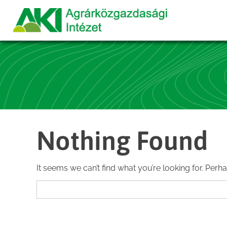
Nothing Found
It seems we can’t find what you’re looking for. Perh
Search
for: