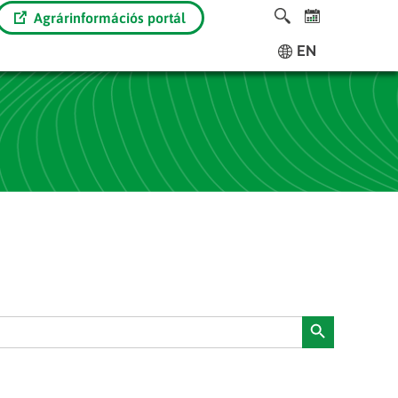
Agrárinformációs portál
EN
Search Button