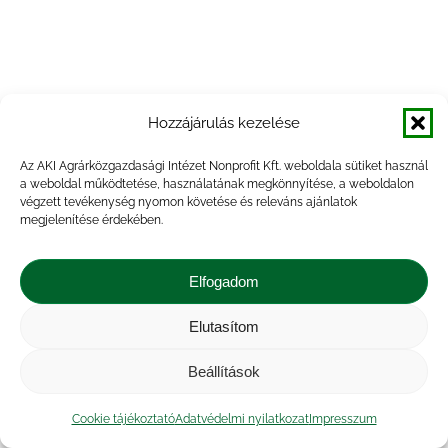
Hozzájárulás kezelése
Az AKI Agrárközgazdasági Intézet Nonprofit Kft. weboldala sütiket használ
a weboldal működtetése, használatának megkönnyítése, a weboldalon
végzett tevékenység nyomon követése és releváns ajánlatok
megjelenítése érdekében.
Elfogadom
Elutasítom
Beállítások
Cookie tájékoztató
Adatvédelmi nyilatkozat
Impresszum