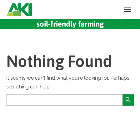
soil-friendly farming
Nothing Found
It seems we can’t find what you’re looking for. Perhaps
searching can help.
Search Button
Search
for: