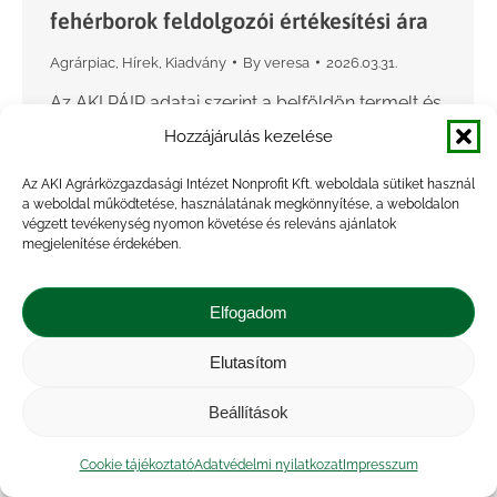
fehérborok feldolgozói értékesítési ára
Agrárpiac
,
Hírek
,
Kiadvány
By
veresa
2026.03.31.
Az AKI PÁIR adatai szerint a belföldön termelt és
belföldön értékesített, földrajzi jelzés nélküli,
Hozzájárulás kezelése
valamint az oltalom alatt álló földrajzi jelzéssel
Az AKI Agrárközgazdasági Intézet Nonprofit Kft. weboldala sütiket használ
ellátott borok értékesítési ára 58 százalékkal
a weboldal működtetése, használatának megkönnyítése, a weboldalon
48,4 ezer forintra…
végzett tevékenység nyomon követése és releváns ajánlatok
megjelenítése érdekében.
Elfogadom
Elutasítom
Beállítások
Cookie tájékoztató
Adatvédelmi nyilatkozat
Impresszum