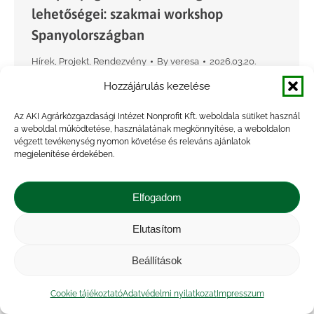
lehetőségei: szakmai workshop
Spanyolországban
Hírek
,
Projekt
,
Rendezvény
By
veresa
2026.03.20.
Hozzájárulás kezelése
Kétnapos nemzetközi projektmegbeszélésen és
szakmai workshopon vettek részt az
Az AKI Agrárközgazdasági Intézet Nonprofit Kft. weboldala sütiket használ
Agrárközgazdasági Intézet (AKI) munkatársai:
a weboldal működtetése, használatának megkönnyítése, a weboldalon
végzett tevékenység nyomon követése és releváns ajánlatok
Hámori Judit, Miskó Krisztina és Bálint Csaba
megjelenítése érdekében.
2026. március 10–11-én a NENUPHAR projekt
(„Új kormányzási megoldások kidolgozása…
Elfogadom
Elutasítom
Beállítások
Cookie tájékoztató
Adatvédelmi nyilatkozat
Impresszum