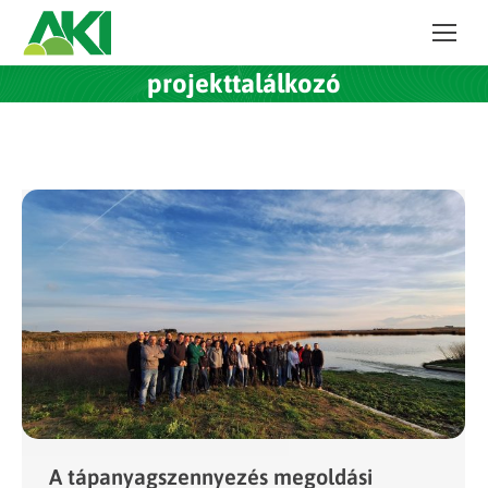
projekttalálkozó
A tápanyagszennyezés megoldási