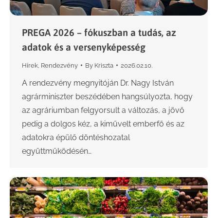
PREGA 2026 – fókuszban a tudás, az
adatok és a versenyképesség
Hírek
,
Rendezvény
By
Kriszta
2026.02.10.
A rendezvény megnyitóján Dr. Nagy István
agrárminiszter beszédében hangsúlyozta, hogy
az agráriumban felgyorsult a változás, a jövő
pedig a dolgos kéz, a kiművelt emberfő és az
adatokra épülő döntéshozatal
együttműködésén…