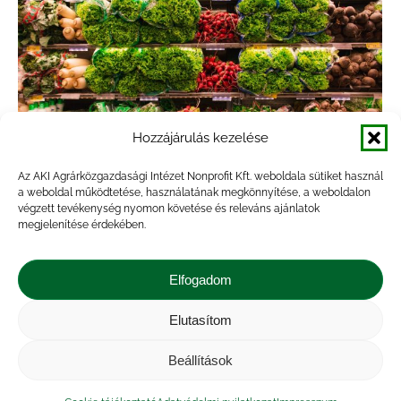
Hozzájárulás kezelése
Az AKI Agrárközgazdasági Intézet Nonprofit Kft. weboldala sütiket használ
a weboldal működtetése, használatának megkönnyítése, a weboldalon
Módszertani változások a fogyasztói
végzett tevékenység nyomon követése és releváns ajánlatok
árak gyűjtésében
megjelenítése érdekében.
Hírek
By
veresa
2022.04.26.
Elfogadom
A Piaci Árinformációs Rendszer (PÁIR) fontos
részét képezi az élelmiszertermékek fogyasztói
Elutasítom
árainak gyűjtése, amelyben módszertani
Beállítások
változások történtek. Az adatgyűjtést
kiterjesztettük 10 üzletláncra, néhány termék