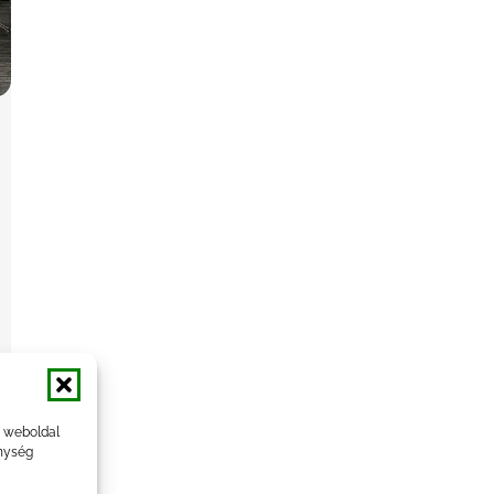
a weboldal
nység