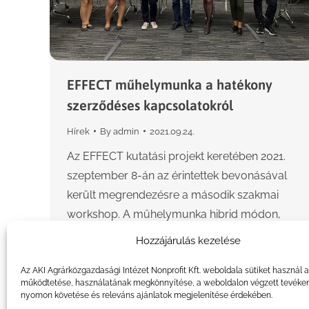
EFFECT műhelymunka a hatékony
szerződéses kapcsolatokról
Hírek
By
admin
2021.09.24.
Az EFFECT kutatási projekt keretében 2021.
szeptember 8-án az érintettek bevonásával
került megrendezésre a második szakmai
workshop. A műhelymunka hibrid módon,
online és személyesen a NAK Székházban
Hozzájárulás kezelése
zajlott, célja az…
Az AKI Agrárközgazdasági Intézet Nonprofit Kft. weboldala sütiket használ 
működtetése, használatának megkönnyítése, a weboldalon végzett tevéke
nyomon követése és releváns ajánlatok megjelenítése érdekében.