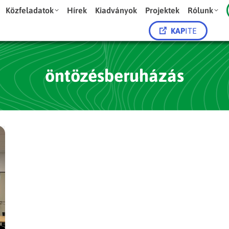
Közfeladatok
Hírek
Kiadványok
Projektek
Rólunk
KAP
ITE
öntözésberuházás