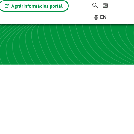
Agrárinformációs portál
EN