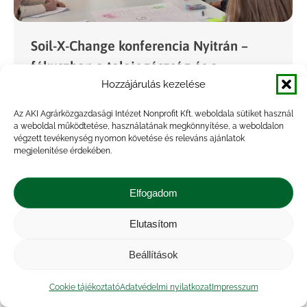
Soil-X-Change konferencia Nyitrán –
fókuszban a talajegészség és a
Hozzájárulás kezelése
fenntartható gazdálkodás
Hírek
,
Projekt
,
Rendezvény
By
Seprődi Adél
2025.11.06.
Az AKI Agrárközgazdasági Intézet Nonprofit Kft. weboldala sütiket használ
a weboldal működtetése, használatának megkönnyítése, a weboldalon
Király Gábor, Seprődi Adél és Gundel-Fekete
végzett tevékenység nyomon követése és releváns ajánlatok
megjelenítése érdekében.
Anett is részt vettek az ITE és a Soil-X-Change
projekt keretében a szlovákai Bioeconomy
Elfogadom
cluster által szervezett „Healthy Soils as the
Foundation of Change”…
Elutasítom
Beállítások
Cookie tájékoztató
Adatvédelmi nyilatkozat
Impresszum