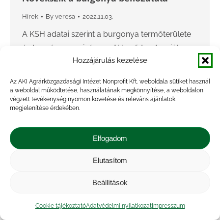
Hírek
By
veresa
2022.11.03.
A KSH adatai szerint a burgonya termőterülete
és termésmennyisége csökkenő tendenciát
Hozzájárulás kezelése
mutat. Az étkezési burgonya behozatala 19
százalékkal 29,1 ezer tonnára nőtt 2022. január
Az AKI Agrárközgazdasági Intézet Nonprofit Kft. weboldala sütiket használ
és augusztus között az előző év…
a weboldal működtetése, használatának megkönnyítése, a weboldalon
végzett tevékenység nyomon követése és releváns ajánlatok
megjelenítése érdekében.
Elfogadom
Elutasítom
Beállítások
Cookie tájékoztató
Adatvédelmi nyilatkozat
Impresszum