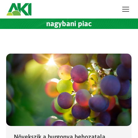
nagybani piac
Növekszik a burgonya behozatala