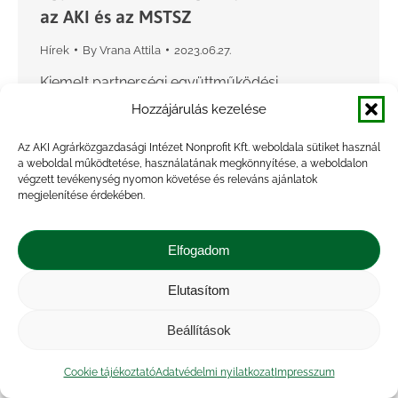
az AKI és az MSTSZ
Hírek
By
Vrana Attila
2023.06.27.
Kiemelt partnerségi együttműködési
megállapodást kötött az AKI Agrárközgazdasági
Hozzájárulás kezelése
Intézet Nonprofit Kft. és a Magyarországi
Az AKI Agrárközgazdasági Intézet Nonprofit Kft. weboldala sütiket használ
Sertéstenyésztők és Sertéstartók Szövetsége
a weboldal működtetése, használatának megkönnyítése, a weboldalon
(MSTSZ). A megállapodást az MSTSZ részéről
végzett tevékenység nyomon követése és releváns ajánlatok
megjelenítése érdekében.
Horváth István elnök, míg az AKI…
Elfogadom
Elutasítom
Beállítások
Cookie tájékoztató
Adatvédelmi nyilatkozat
Impresszum