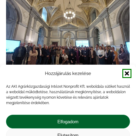
Hozzájárulás kezelése
Az AKI Agrárközgazdasági Intézet Nonprofit Kft. weboldala sütiket használ
Kollégáink a modernAKIS projekt
a weboldal működtetése, használatának megkönnyítése, a weboldalon
végzett tevékenység nyomon követése és releváns ajánlatok
nyitórendezvényén Rómában
megjelenítése érdekében.
Hírek
By
veresa
2022.11.15.
Elfogadom
A modernAKIS nevű Horizont Európa projekt
fizikai nyitórendezvényét 2022. november 7–9.
Elutasítom