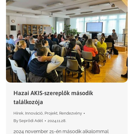
Hazai AKIS-szereplők második
találkozója
Hírek
,
Innováció
,
Projekt
,
Rendezvény
By
Seprődi Adél
2024.11.28.
2024 november 21-én második alkalommal