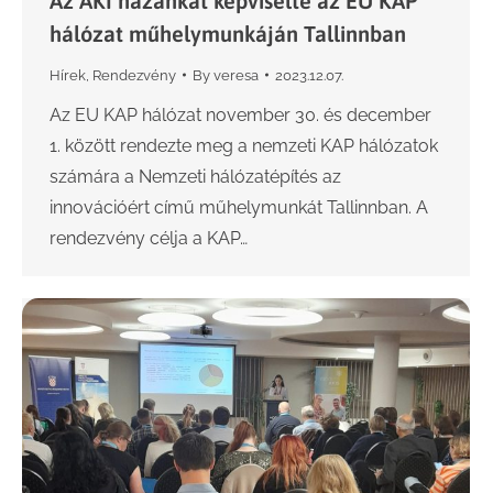
Az AKI hazánkat képviselte az EU KAP
hálózat műhelymunkáján Tallinnban
Hírek
,
Rendezvény
By
veresa
2023.12.07.
Az EU KAP hálózat november 30. és december
1. között rendezte meg a nemzeti KAP hálózatok
számára a Nemzeti hálózatépítés az
innovációért című műhelymunkát Tallinnban. A
rendezvény célja a KAP…