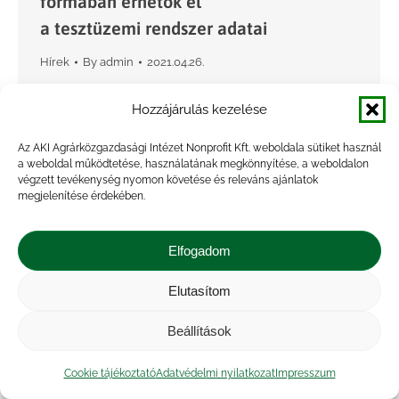
formában érhetők el
a tesztüzemi rendszer adatai
Hírek
By
admin
2021.04.26.
A tesztüzemi rendszer weboldalán új ábrát
Hozzájárulás kezelése
helyeztünk el a mezőgazdasági termelők
vagyoni, pénzügyi és jövedelmi helyzetéről,
Az AKI Agrárközgazdasági Intézet Nonprofit Kft. weboldala sütiket használ
a weboldal működtetése, használatának megkönnyítése, a weboldalon
amely valójában számos önálló kisebb ábrát
végzett tevékenység nyomon követése és releváns ajánlatok
fog össze. Az interaktív grafikon a teljes
megjelenítése érdekében.
árutermelő…
Elfogadom
Elutasítom
Beállítások
Cookie tájékoztató
Adatvédelmi nyilatkozat
Impresszum