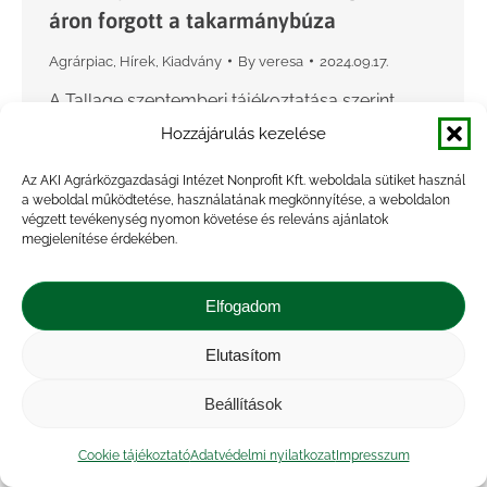
áron forgott a takarmánybúza
Agrárpiac
,
Hírek
,
Kiadvány
By
veresa
2024.09.17.
A Tallage szeptemberi tájékoztatása szerint
Németországban a 12,5 százalék
Hozzájárulás kezelése
fehérjetartalmú malmi búza spot piaci ára (FOB
Az AKI Agrárközgazdasági Intézet Nonprofit Kft. weboldala sütiket használ
Hamburg) 29 dollárral 295 dollár/tonnáig nőtt
a weboldal működtetése, használatának megkönnyítése, a weboldalon
augusztus 5. és szeptember 9. között. A
végzett tevékenység nyomon követése és releváns ajánlatok
megjelenítése érdekében.
Rouenba…
Elfogadom
Elutasítom
Beállítások
Cookie tájékoztató
Adatvédelmi nyilatkozat
Impresszum