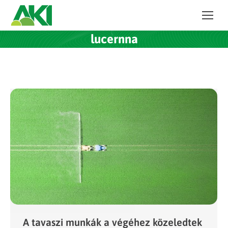
lucernna
A tavaszi munkák a végéhez közeledtek