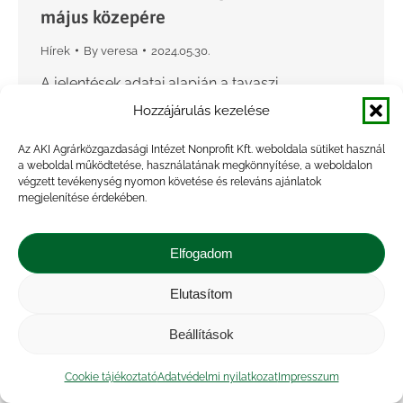
május közepére
Hírek
By
veresa
2024.05.30.
A jelentések adatai alapján a tavaszi
takarmányborsó vetésterülete 5 ezer hektár,
Hozzájárulás kezelése
melynek negyede az Észak-Alföldön terül el. A
Az AKI Agrárközgazdasági Intézet Nonprofit Kft. weboldala sütiket használ
szója tervezett területe 74,3 ezer hektár, vetését
a weboldal működtetése, használatának megkönnyítése, a weboldalon
73,8 ezer hektáron fejezték be…
végzett tevékenység nyomon követése és releváns ajánlatok
megjelenítése érdekében.
Elfogadom
Elutasítom
Beállítások
Cookie tájékoztató
Adatvédelmi nyilatkozat
Impresszum