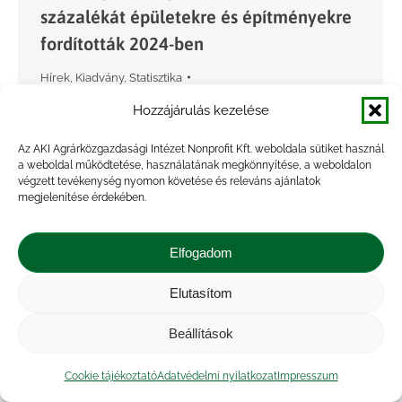
százalékát épületekre és építményekre
fordították 2024-ben
Hírek
,
Kiadvány
,
Statisztika
By
Marossyné Kemény Viktória
2025.07.03.
Hozzájárulás kezelése
A KSH előzetes adatai szerint 669,4 milliárd
Az AKI Agrárközgazdasági Intézet Nonprofit Kft. weboldala sütiket használ
forint volt a mezőgazdasági beruházások
a weboldal működtetése, használatának megkönnyítése, a weboldalon
teljesítményértéke 2024-ben. Az 1237-es
végzett tevékenység nyomon követése és releváns ajánlatok
megjelenítése érdekében.
mezőgazdasági beruházások jelentés
beérkezett adatai alapján a beruházások
Elfogadom
megoszlása a következőképpen alakult: a
mezőgazdasági…
Elutasítom
Beállítások
Cookie tájékoztató
Adatvédelmi nyilatkozat
Impresszum