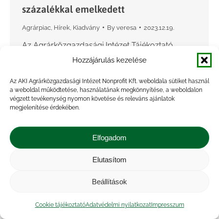
százalékkal emelkedett
Agrárpiac
,
Hírek
,
Kiadvány
By
veresa
2023.12.19.
Az Agrárközgazdasági Intézet Tájékoztató
jelentés az őszi mezőgazdasági munkákról című
Hozzájárulás kezelése
kiadványa szerint 2023-ban az alma előirányzott
Az AKI Agrárközgazdasági Intézet Nonprofit Kft. weboldala sütiket használ
területe 20,5 ezer hektárt tett ki, melynek 96,8
a weboldal működtetése, használatának megkönnyítése, a weboldalon
százalékán, 19,9 ezer hektáron végeztek a…
végzett tevékenység nyomon követése és releváns ajánlatok
megjelenítése érdekében.
Elfogadom
Elutasítom
Beállítások
Cookie tájékoztató
Adatvédelmi nyilatkozat
Impresszum