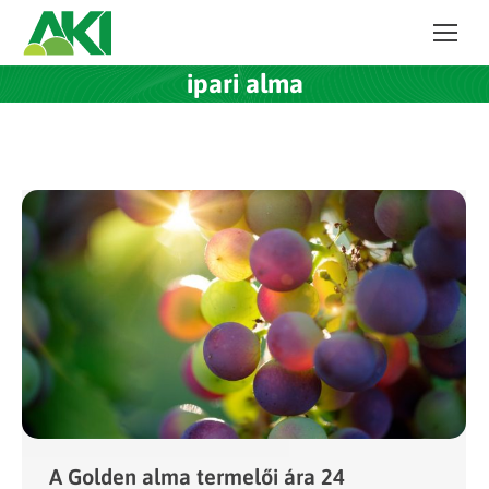
ipari alma
A Golden alma termelői ára 24