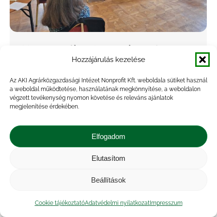
Megtartották az ITE munkatervi
Hozzájárulás kezelése
workshopját Gödöllőn
Az AKI Agrárközgazdasági Intézet Nonprofit Kft. weboldala sütiket használ
Hírek
,
Projekt
,
Rendezvény
By
Seprődi Adél
2025.05.16.
a weboldal működtetése, használatának megkönnyítése, a weboldalon
Május 13–14. között Gödöllőn került sor az
végzett tevékenység nyomon követése és releváns ajánlatok
megjelenítése érdekében.
Innovációt és Digitalizációt Támogató Egység
(ITE) szakértői csapatának kétnapos munkatervi
Elfogadom
workshopjára, amelyen az Agrárközgazdasági
Intézet munkatársai, az Agrárminisztérium
Elutasítom
Agrármodernizációs Főosztályának képviselői,
Beállítások
valamint a…
Cookie tájékoztató
Adatvédelmi nyilatkozat
Impresszum