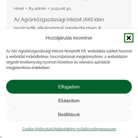
Hírek
By
admin
2022.06.30.
Az Agrárközgazdasági Intézet (AKI) idén
nyolcadik alkalommal rendezte meg A
mezőgazdasági kockázatkezelési rendszer 2021.
Hozzájárulás kezelése
évi tapasztalatai című éves workshopját. A
Az AKI Agrárközgazdasági Intézet Nonprofit Kft. weboldala sütiket használ
személyes részvétellel megtartott eszmecserén
a weboldal működtetése, használatának megkönnyítése, a weboldalon
több mint 30 szakember vett részt,…
végzett tevékenység nyomon követése és releváns ajánlatok
megjelenítése érdekében.
Elfogadom
Elutasítom
Beállítások
Cookie tájékoztató
Adatvédelmi nyilatkozat
Impresszum