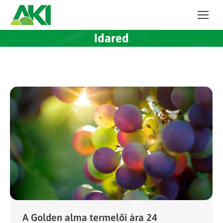
Idared
A Golden alma termelői ára 24