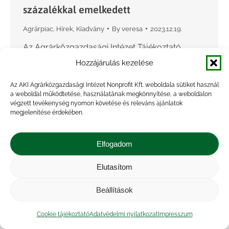
százalékkal emelkedett
Agrárpiac
,
Hírek
,
Kiadvány
By
veresa
2023.12.19.
Az Agrárközgazdasági Intézet Tájékoztató
jelentés az őszi mezőgazdasági munkákról című
Hozzájárulás kezelése
kiadványa szerint 2023-ban az alma előirányzott
Az AKI Agrárközgazdasági Intézet Nonprofit Kft. weboldala sütiket használ
területe 20,5 ezer hektárt tett ki, melynek 96,8
a weboldal működtetése, használatának megkönnyítése, a weboldalon
százalékán, 19,9 ezer hektáron végeztek a…
végzett tevékenység nyomon követése és releváns ajánlatok
megjelenítése érdekében.
Elfogadom
Elutasítom
Beállítások
Cookie tájékoztató
Adatvédelmi nyilatkozat
Impresszum