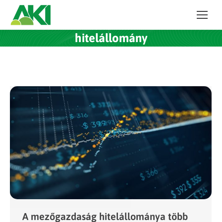
hitelállomány
A mezőgazdaság hitelállománya több