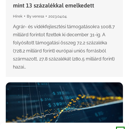
mint 13 százalékkal emelkedett
Hírek
By
veresa
2023.04.04.
Agrár- és vidékfejlesztési támogatásokra 1008,7
milliárd forintot fizettek ki december 31-ig. A
folyósított támogatási összeg 72,2 százaléka
(728,2 milliárd forint) európai uniós forrásból
származott, 27,8 százalékát (280,5 milliárd forint)
hazai…