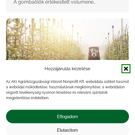
A gombaölők értékesített volumene…
Hozzájárulás kezelése
Az AKI Agrárközgazdasági Intézet Nonprofit Kft. weboldala sütiket használ
a weboldal működtetése, használatának megkönnyítése, a weboldalon
végzett tevékenység nyomon követése és releváns ajánlatok
Kevesebb növényvédő szer fogyott
megjelenítése érdekében.
2023-ban
Elfogadom
Hírek
,
Kiadvány
,
Statisztika
By
veresa
2024.04.26.
A növényvédő szerek értékesített volumene
Elutasítom