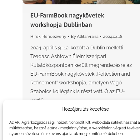
EU-FarmBook nagykövetek
workshopja Dublinban
Hírek
,
Rendezvény
By
Attila Vrana
2024.04.18.
2024. április 9–12. között a Dublin melletti
Teagasc Ashtown Élelmiszeripari
Kutatóközpontban került megrendezésre az
EU-FarmBook nagykövetek „Reflection and
Refinement” workshopja, amelyen Vágó
Szabolcs kollégánk is részt vett. Ő az EU-
szintű…
Hozzájárulás kezelése
Az AKI Agrárközgazdasági Intézet Nonprofit Kft. weboldala sütiket használ 
működtetése, használatának megkönnyítése, a weboldalon végzett tevéke
nyomon követése és releváns ajánlatok megjelenítése érdekében.