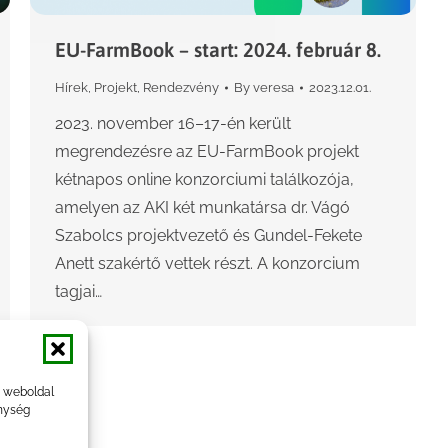
EU-FarmBook – start: 2024. február 8.
Hírek
,
Projekt
,
Rendezvény
By
veresa
2023.12.01.
2023. november 16–17-én került
megrendezésre az EU-FarmBook projekt
kétnapos online konzorciumi találkozója,
amelyen az AKI két munkatársa dr. Vágó
Szabolcs projektvezető és Gundel-Fekete
Anett szakértő vettek részt. A konzorcium
tagjai…
a weboldal
nység