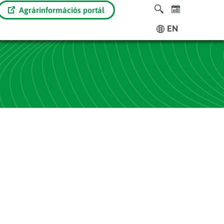
Agrárinformációs portál
EN