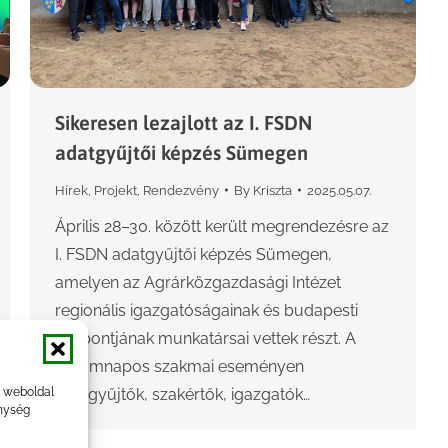
Sikeresen lezajlott az I. FSDN
adatgyűjtői képzés Sümegen
Hírek
,
Projekt
,
Rendezvény
By
Kriszta
2025.05.07.
Április 28–30. között került megrendezésre az
I. FSDN adatgyűjtői képzés Sümegen,
amelyen az Agrárközgazdasági Intézet
regionális igazgatóságainak és budapesti
központjának munkatársai vettek részt. A
háromnapos szakmai eseményen
adatgyűjtők, szakértők, igazgatók…
a weboldal
nység