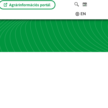
Agrárinformációs portál
EN