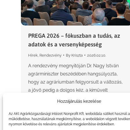
PREGA 2026 – fókuszban a tudás, az
adatok és a versenyképesség
Hírek
,
Rendezvény
By
Kriszta
2026.02.10.
A rendezvény megnyitóján Dr. Nagy István
agrárminiszter beszédében hangsúlyozta,
hogy az agráriumban felgyorsult a változás,
a jövő pedig a dolgos kéz, a kiművelt
emberfő és az adatokra épülő döntéshozatal
Hozzájárulás kezelése
együttműködésén…
Az AKI Agrárközgazdasági Intézet Nonprofit Kft. weboldala sütiket használ 
működtetése, használatának megkönnyítése, a weboldalon végzett tevéke
nyomon követése és releváns ajánlatok megjelenítése érdekében.