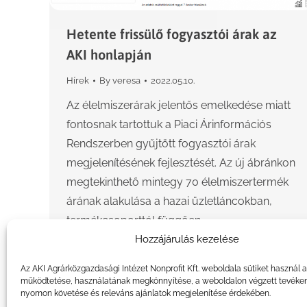
Hetente frissülő fogyasztói árak az
AKI honlapján
Hírek
By
veresa
2022.05.10.
Az élelmiszerárak jelentős emelkedése miatt
fontosnak tartottuk a Piaci Árinformációs
Rendszerben gyűjtött fogyasztói árak
megjelenítésének fejlesztését. Az új ábránkon
megtekinthető mintegy 70 élelmiszertermék
árának alakulása a hazai üzletláncokban,
termékcsoporttól függően…
Hozzájárulás kezelése
Az AKI Agrárközgazdasági Intézet Nonprofit Kft. weboldala sütiket használ 
működtetése, használatának megkönnyítése, a weboldalon végzett tevéke
nyomon követése és releváns ajánlatok megjelenítése érdekében.