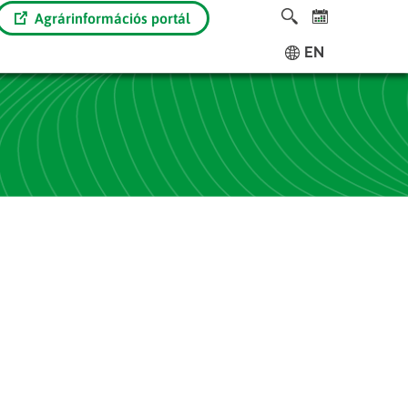
Agrárinformációs portál
EN