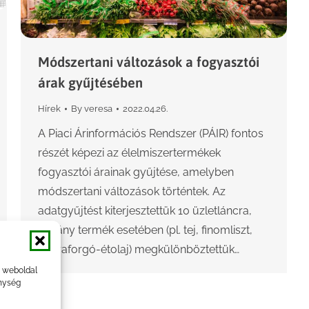
Módszertani változások a fogyasztói
árak gyűjtésében
Hírek
By
veresa
2022.04.26.
A Piaci Árinformációs Rendszer (PÁIR) fontos
részét képezi az élelmiszertermékek
fogyasztói árainak gyűjtése, amelyben
módszertani változások történtek. Az
adatgyűjtést kiterjesztettük 10 üzletláncra,
néhány termék esetében (pl. tej, finomliszt,
napraforgó-étolaj) megkülönböztettük…
a weboldal
nység